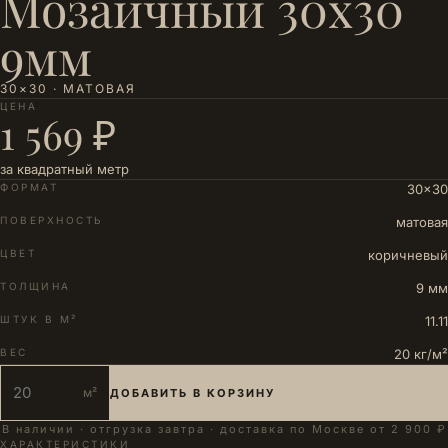
Мозаичный 30x30
9мм
30×30 · МАТОВАЯ
ЦЕНА
1 569 ₽
за квадратный метр
ФОРМАТ
30×30
ПОВЕРХНОСТЬ
матовая
ЦВЕТ
коричневый
ТОЛЩИНА
9 мм
ШТУК В М²
11.11
ВЕС
20 кг/м²
м²
ДОБАВИТЬ В КОРЗИНУ
В наличии · отгрузка завтра · доставка по Москве от 2 900 ₽
ХАРАКТЕРИСТИКИ