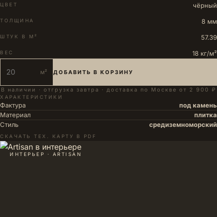
ЦВЕТ
чёрный
ТОЛЩИНА
8 мм
ШТУК В М²
57.39
ВЕС
18 кг/м²
м²
ДОБАВИТЬ В КОРЗИНУ
В наличии · отгрузка завтра · доставка по Москве от 2 900 ₽
ХАРАКТЕРИСТИКИ
Фактура
под камень
Материал
плитка
Стиль
средиземноморский
СКАЧАТЬ ТЕХ. КАРТУ В PDF
ИНТЕРЬЕР · ARTISAN