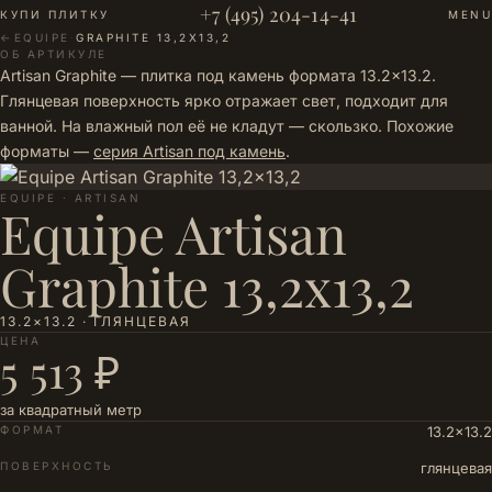
+7 (495) 204-14-41
КУПИ ПЛИТКУ
MENU
←
EQUIPE
·
GRAPHITE 13,2X13,2
ОБ АРТИКУЛЕ
Artisan Graphite — плитка под камень формата 13.2×13.2.
Глянцевая поверхность ярко отражает свет, подходит для
ванной. На влажный пол её не кладут — скользко. Похожие
форматы —
серия Artisan под камень
.
EQUIPE · ARTISAN
Equipe Artisan
Graphite 13,2x13,2
13.2×13.2 · ГЛЯНЦЕВАЯ
ЦЕНА
5 513 ₽
за квадратный метр
ФОРМАТ
13.2×13.2
ПОВЕРХНОСТЬ
глянцевая