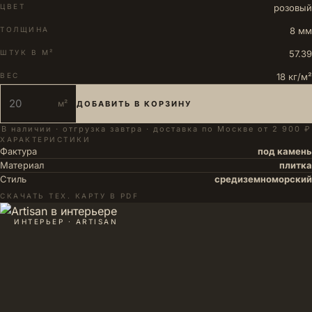
ЦВЕТ
розовый
ТОЛЩИНА
8 мм
ШТУК В М²
57.39
ВЕС
18 кг/м²
м²
ДОБАВИТЬ В КОРЗИНУ
В наличии · отгрузка завтра · доставка по Москве от 2 900 ₽
ХАРАКТЕРИСТИКИ
Фактура
под камень
Материал
плитка
Стиль
средиземноморский
СКАЧАТЬ ТЕХ. КАРТУ В PDF
ИНТЕРЬЕР · ARTISAN