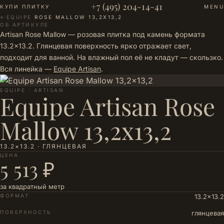
+7 (495) 204-14-41
КУПИ ПЛИТКУ
MENU
←
EQUIPE
·
ROSE MALLOW 13,2X13,2
ОБ АРТИКУЛЕ
Artisan Rose Mallow — розовая плитка под камень формата
13.2×13.2. Глянцевая поверхность ярко отражает свет,
подходит для ванной. На влажный пол её не кладут — скользко.
Вся линейка —
Equipe Artisan
.
EQUIPE · ARTISAN
Equipe Artisan Rose
Mallow 13,2x13,2
13.2×13.2 · ГЛЯНЦЕВАЯ
ЦЕНА
5 513 ₽
за квадратный метр
ФОРМАТ
13.2×13.2
ПОВЕРХНОСТЬ
глянцевая