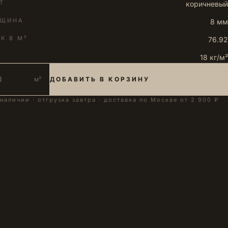
Т
коричневый
ЛЩИНА
8 мм
К В М²
76.92
18 кг/м²
м²
ДОБАВИТЬ В КОРЗИНУ
 наличии · отгрузка завтра · доставка по Москве от 2 900 ₽