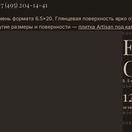
7 (495) 204-14-41
амень формата 6.5×20. Глянцевая поверхность ярко 
ругие размеры и поверхности —
плитка Artisan под к
EQU
6.5
ЦЕ
1
за к
ФО
ПОВ