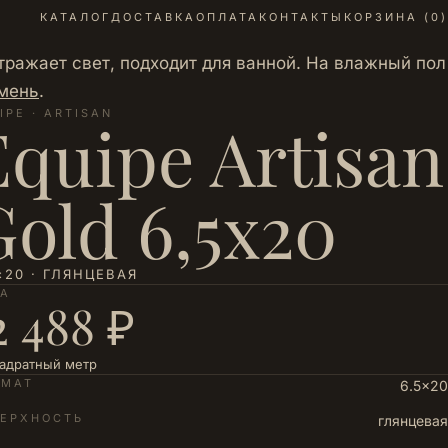
КАТАЛОГ
ДОСТАВКА
ОПЛАТА
КОНТАКТЫ
КОРЗИНА (
0
)
отражает свет, подходит для ванной. На влажный пол
амень
.
IPE · ARTISAN
Equipe Artisan
Gold 6,5x20
×20 · ГЛЯНЦЕВАЯ
НА
2 488 ₽
вадратный метр
РМАТ
6.5×20
ЕРХНОСТЬ
глянцевая