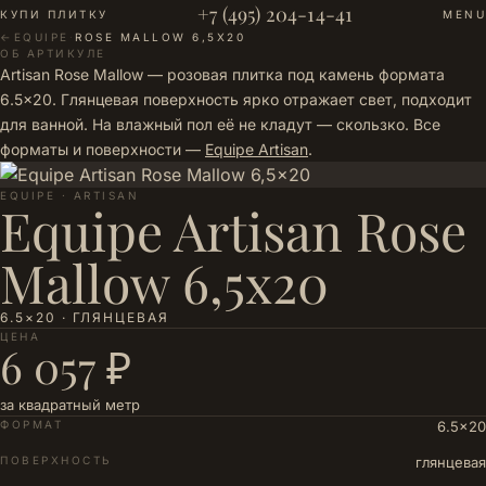
+7 (495) 204-14-41
КУПИ ПЛИТКУ
MENU
←
EQUIPE
·
ROSE MALLOW 6,5X20
ОБ АРТИКУЛЕ
Artisan Rose Mallow — розовая плитка под камень формата
6.5×20. Глянцевая поверхность ярко отражает свет, подходит
для ванной. На влажный пол её не кладут — скользко. Все
форматы и поверхности —
Equipe Artisan
.
EQUIPE · ARTISAN
Equipe Artisan Rose
Mallow 6,5x20
6.5×20 · ГЛЯНЦЕВАЯ
ЦЕНА
6 057 ₽
за квадратный метр
ФОРМАТ
6.5×20
ПОВЕРХНОСТЬ
глянцевая