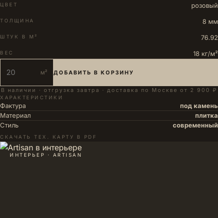
ЦВЕТ
розовый
ТОЛЩИНА
8 мм
ШТУК В М²
76.92
ВЕС
18 кг/м²
м²
ДОБАВИТЬ В КОРЗИНУ
В наличии · отгрузка завтра · доставка по Москве от 2 900 ₽
ХАРАКТЕРИСТИКИ
Фактура
под камень
Материал
плитка
Стиль
современный
СКАЧАТЬ ТЕХ. КАРТУ В PDF
ИНТЕРЬЕР · ARTISAN