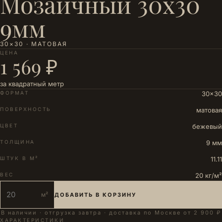
Мозаичный 30x30
9мм
30×30 · МАТОВАЯ
ЦЕНА
1 569 ₽
за квадратный метр
ФОРМАТ
30×30
ПОВЕРХНОСТЬ
матовая
ЦВЕТ
бежевый
ТОЛЩИНА
9 мм
ШТУК В М²
11.11
ВЕС
20 кг/м²
м²
ДОБАВИТЬ В КОРЗИНУ
В наличии · отгрузка завтра · доставка по Москве от 2 900 ₽
ХАРАКТЕРИСТИКИ