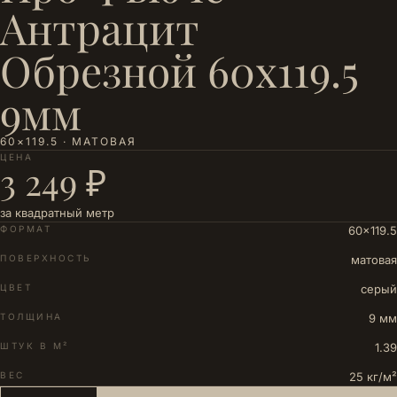
Антрацит
Обрезной 60x119.5
9мм
60×119.5 · МАТОВАЯ
ЦЕНА
3 249 ₽
за квадратный метр
ФОРМАТ
60×119.5
ПОВЕРХНОСТЬ
матовая
ЦВЕТ
серый
ТОЛЩИНА
9 мм
ШТУК В М²
1.39
ВЕС
25 кг/м²