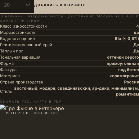
м²
ДОБАВИТЬ В КОРЗИНУ
В наличии · отгрузка завтра · доставка по Москве от 2 900 ₽
ХАРАКТЕРИСТИКИ
Класс износостойкости
4
Морозостойкость
да
Водопоглощение
BIa (< 0,5%)
Ректифицированный край
Да
Тёплый пол
Да
Тональная вариация
оттенки серого
Форма
прямоугольная
Фактура
под бетон
Материал
керамогранит
Страна производства
Россия
восточный, модерн, скандинавский, ар-деко, минимализм,
Стиль
романтизм
СКАЧАТЬ ТЕХ. КАРТУ В PDF
ИНТЕРЬЕР · ПРО ФЬЮЧЕ