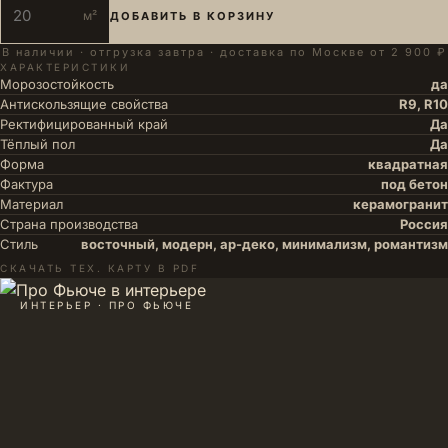
м²
ДОБАВИТЬ В КОРЗИНУ
В наличии · отгрузка завтра · доставка по Москве от 2 900 ₽
ХАРАКТЕРИСТИКИ
Морозостойкость
да
Антискользящие свойства
R9, R10
Ректифицированный край
Да
Тёплый пол
Да
Форма
квадратная
Фактура
под бетон
Материал
керамогранит
Страна производства
Россия
Стиль
восточный, модерн, ар-деко, минимализм, романтизм
СКАЧАТЬ ТЕХ. КАРТУ В PDF
ИНТЕРЬЕР · ПРО ФЬЮЧЕ